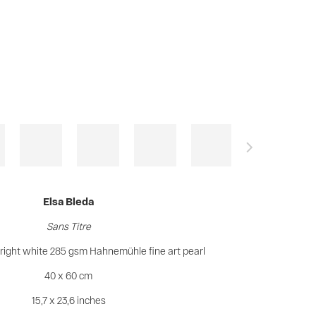
Elsa Bleda
Sans Titre
 bright white 285 gsm Hahnemühle fine art pearl
40 x 60 cm
15,7 x 23,6 inches