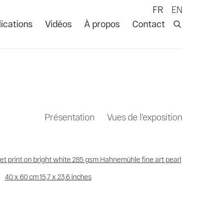
FR
EN
ications
Vidéos
À propos
Contact
Présentation
Vues de l'exposition
 following image in a popup: