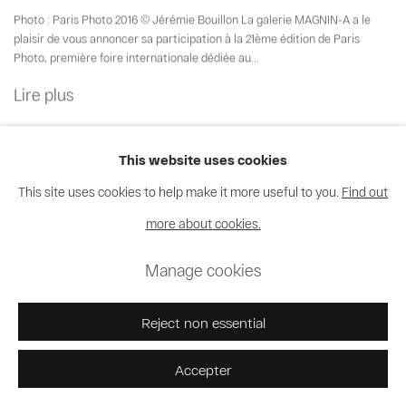
Photo : Paris Photo 2016 © Jérémie Bouillon La galerie MAGNIN-A a le
plaisir de vous annoncer sa participation à la 21ème édition de Paris
Photo, première foire internationale dédiée au...
Lire plus
This website uses cookies
1:54 Contemporary African Art Fair
This site uses cookies to help make it more useful to you.
Find out
London 2017
more about cookies.
Manage cookies
5 - 8 Octobre 2017
Reject non essential
La célèbre foire internationale 1:54, dédiée à l'art contemporain africain,
retourne à Londres pour sa cinquième édition. La galerie MAGNIN-A
Accepter
présente : Steve Bandoma , Chéri Samba , Romuald Hazoumè...