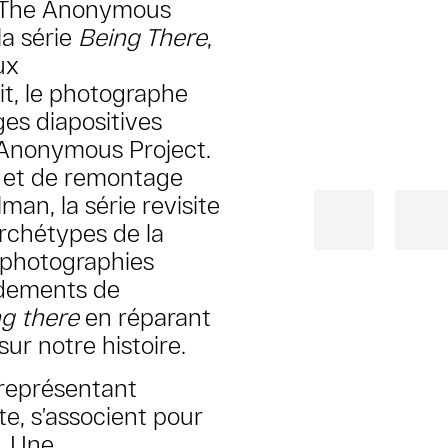
/ The Anonymous
la série
Being There
,
ux
ait, le photographe
es diapositives
e Anonymous Project.
o et de remontage
an, la série revisite
archétypes de la
s photographies
ndements de
g there
en réparant
ur notre histoire.
 représentant
te, s’associent pour
. Une