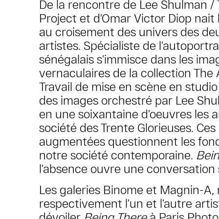
De la rencontre de Lee Shulman 
Project et d’Omar Victor Diop nait 
au croisement des univers des de
artistes. Spécialiste de l’autoportr
sénégalais s’immisce dans les imag
vernaculaires de la collection Th
Travail de mise en scène en studi
des images orchestré par Lee Shulm
en une soixantaine d’oeuvres les 
société des Trente Glorieuses. Ce
augmentées questionnent les fo
notre société contemporaine.
Bein
l’absence ouvre une conversation s
Les galeries Binome et Magnin-A,
respectivement l’un et l’autre artis
dévoiler
Being There
à Paris Photo