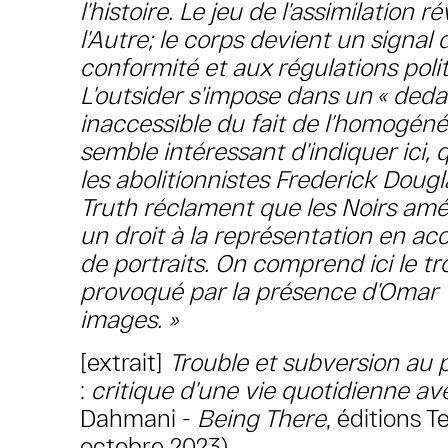
l’histoire. Le jeu de l’assimilation ré
l’Autre; le corps devient un signal 
conformité et aux régulations polit
L’outsider s’impose dans un « ded
inaccessible du fait de l’homogénéit
semble intéressant d’indiquer ici, q
les abolitionnistes Frederick Doug
Truth réclament que les Noirs amé
un droit à la représentation en ac
de portraits. On comprend ici le t
provoqué par la présence d’Omar 
images. »
[extrait]
Trouble et subversion au 
:
critique d’une vie quotidienne av
Dahmani -
Being There
, éditions T
octobre 2023)