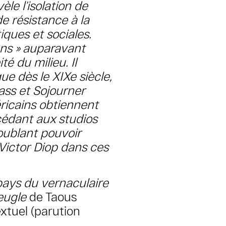
vèle l’isolation de
de résistance à la
iques et sociales.
ans » auparavant
é du milieu. Il
ue dès le XIXe siècle,
lass et Sojourner
ricains obtiennent
cédant aux studios
roublant pouvoir
Victor Diop dans ces
pays du vernaculaire
eugle
de Taous
extuel (parution