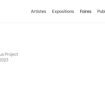
Artistes
Expositions
Foires
Publ
us Project
 2023
Open a larger version of the