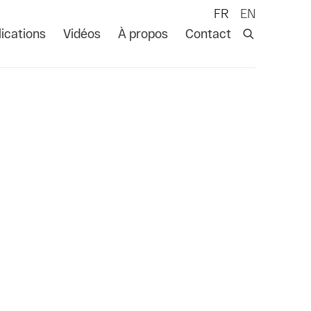
FR
EN
ications
Vidéos
À propos
Contact
 following image in a popup: