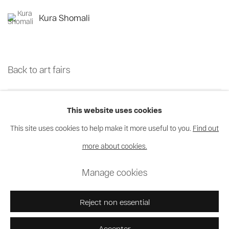
Kura Shomali
Back to art fairs
13
sur 70
Retour
Suite
This website uses cookies
This site uses cookies to help make it more useful to you.
Find out
more about cookies.
Privacy Policy
Cookie Policy
Manage cookies
Manage cookies
© 2026 MAGNIN-A
Site by Artlogic
Reject non essential
Accepter