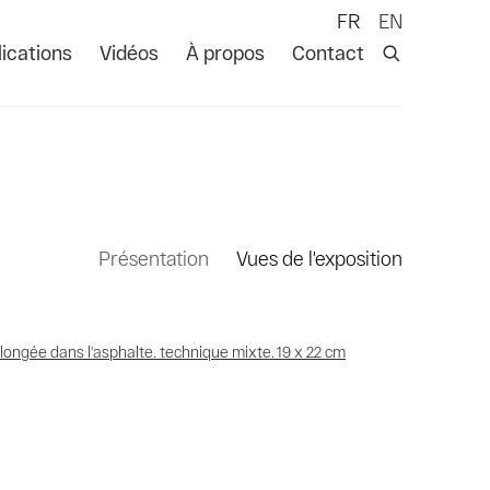
FR
EN
ications
Vidéos
À propos
Contact
Présentation
Vues de l'exposition
 following image in a popup: