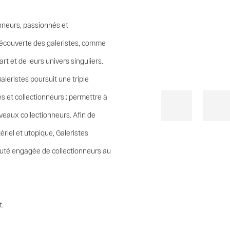
nneurs, passionnés et
e)découverte des galeristes, comme
rt et de leurs univers singuliers.
eristes poursuit une triple
es et collectionneurs ; permettre à
uveaux collectionneurs. Afin de
riel et utopique, Galeristes
auté engagée de collectionneurs au
t.