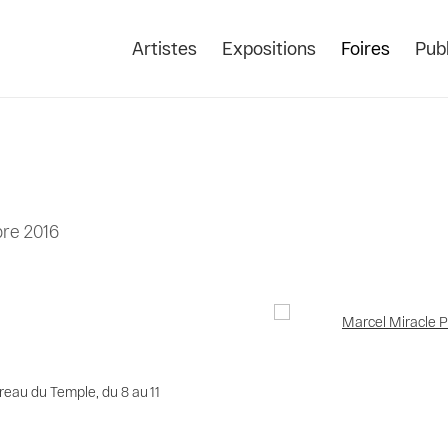
Artistes
Expositions
Foires
Publ
bre 2016
Open a larger version of the
reau du Temple, du 8 au 11