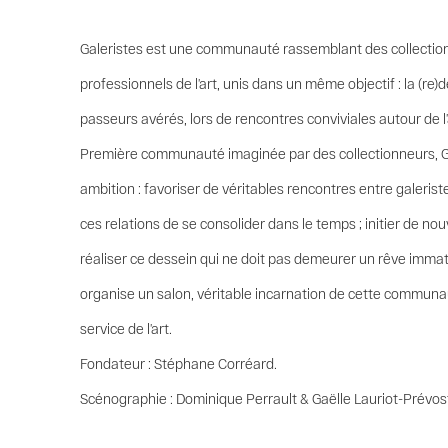
Galeristes est une communauté rassemblant des collectio
professionnels de l’art, unis dans un même objectif : la (r
passeurs avérés, lors de rencontres conviviales autour de l’a
Première communauté imaginée par des collectionneurs, Gal
ambition : favoriser de véritables rencontres entre galerist
ces relations de se consolider dans le temps ; initier de no
réaliser ce dessein qui ne doit pas demeurer un rêve immaté
organise un salon, véritable incarnation de cette commun
service de l’art.
Fondateur : Stéphane Corréard.
Scénographie : Dominique Perrault & Gaëlle Lauriot-Prévos