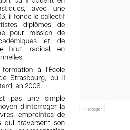
stiques, avec une
, il fonde le collectif
tistes diplômés de
nne pour mission de
 académiques et de
ue brut, radical, en
nnelles.
formation à l'École
de Strasbourg, où il
tard, en 2008.
'est pas une simple
oyen d’interroger la
Partager
œuvres, empreintes de
s qui traversent son