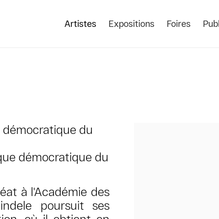
Artistes
Expositions
Foires
Publ
e démocratique du
View works.
lique démocratique du
éat à l'Académie des
indele poursuit ses
on, où il obtient en