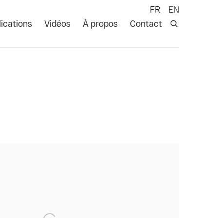
FR
EN
ications
Vidéos
À propos
Contact
 following image in a popup: