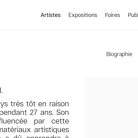
Artistes
Expositions
Foires
Publ
Biographie
View works.
.
ys très tôt en raison
é pendant 27 ans. Son
fluencée par cette
atériaux artistiques
le a dû apprendre à