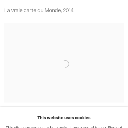
La vraie carte du Monde
,
2014
Le secret d'un petit poisson devenu grand
,
2007
This website uses cookies
This site uses cookies to help make it more useful to you.
Find out