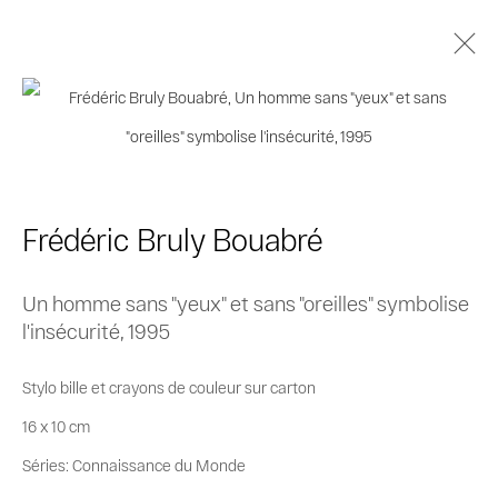
Frédéric Bruly Bouabré
Biographie
Œuvres
Séries
Expositions
Catalogues
Frédéric Bruly Bouabré
Un homme sans "yeux" et sans "oreilles" symbolise
Privacy Policy
Cookie Policy
l'insécurité
,
1995
Manage cookies
© 2026 MAGNIN-A
Site by Artlogic
Stylo bille et crayons de couleur sur carton
16 x 10 cm
Séries:
Connaissance du Monde