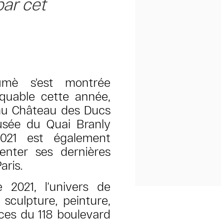
par cet
umè s'est montrée
quable cette année,
au Château des Ducs
sée du Quai Branly
2021 est également
senter ses dernières
aris.
e 2021,
l’univers de
 sculpture,
peinture,
ces du 118 boulevard