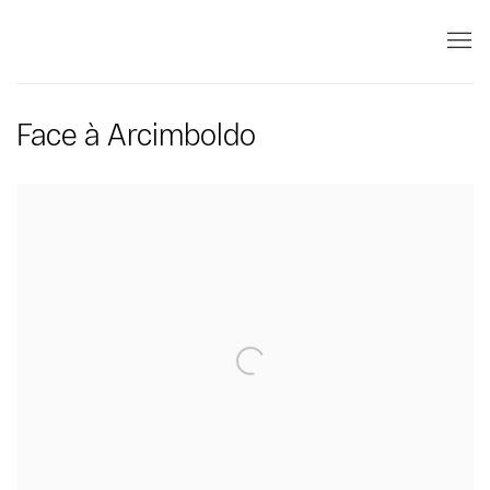
Face à Arcimboldo
Open a larger version of the following image in a popup: