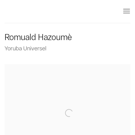
Romuald Hazoumè
Yoruba Universel
Open a larger version of the following image in a popup: