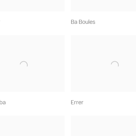
r
Ba Boules
ba
Errer