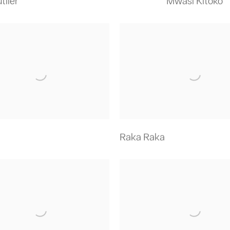
tiler
Mwasi Kitoko
Raka Raka