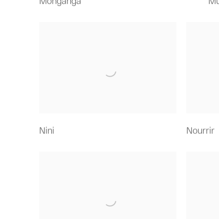
Monganga
Mu
Nini
Nourrir