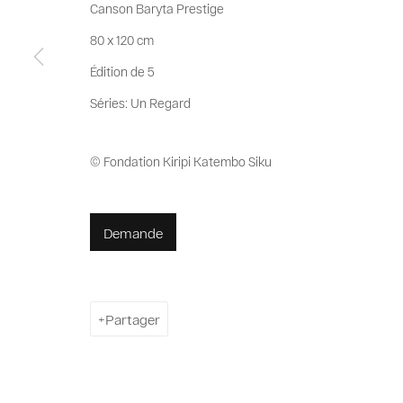
Canson Baryta Prestige
80 x 120 cm
Édition de 5
Séries:
Un Regard
© Fondation Kiripi Katembo Siku
Demande
Partager