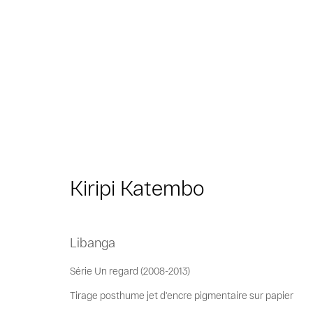
Kiripi Katembo
Kiripi Katembo
Libanga
Série Un regard (2008-2013)
Privacy Policy
Cookie Policy
Manage cookies
Tirage posthume jet d'encre pigmentaire sur papier
© 2026 MAGNIN-A
Site by Artlogic