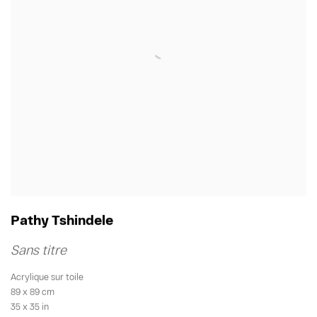
Pathy Tshindele
Sans titre
Acrylique sur toile
89 x 89 cm
35 x 35 in