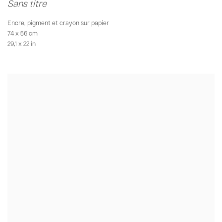
Sans titre
Encre
,
pigment et crayon sur papier
74 x 56 cm
29,1 x 22 in