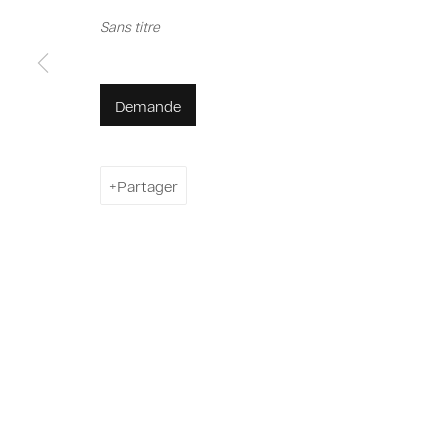
Privacy Policy
Cookie Policy
Manage cookies
Sans titre
© 2026 MAGNIN-A
Site by Artlogic
Demande
Partager