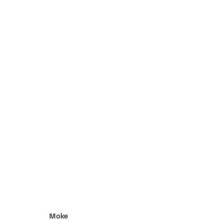
Kings of Kin
12 Septembre - 14 Novembre 2020
Moke