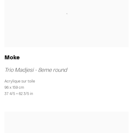
Moke
Trio Madjesi - 8eme round
Acrylique sur toile
96 x 159 cm
37 4/5 × 62 3/5 in