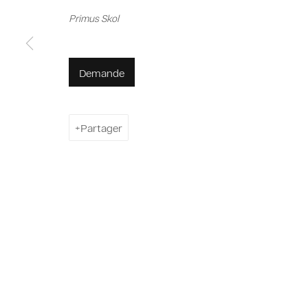
Privacy Policy
Cookie Policy
Manage cookies
Primus Skol
© 2026 MAGNIN-A
Site by Artlogic
Demande
Partager