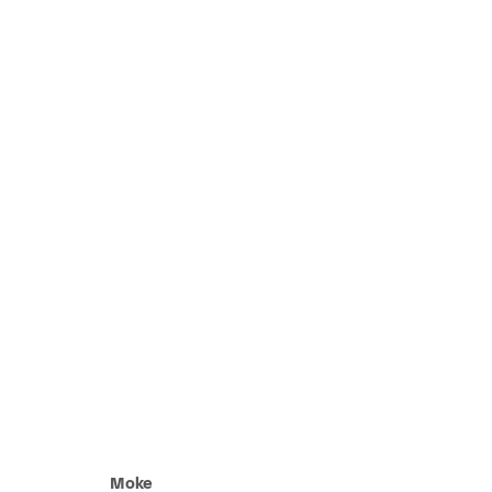
Kings of Kin
12 Septembre - 14 Novembre 2020
Moke