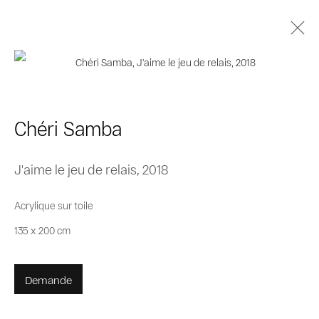
Kings of Kin
12 Septembre - 14 Novembre 2020
Chéri Samba
Présentation
Œuvres
Vues de l'exposition
J'aime le jeu de relais
,
2018
Acrylique sur toile
Privacy Policy
Cookie Policy
135 x 200 cm
Manage cookies
© 2026 MAGNIN-A
Site by Artlogic
Demande