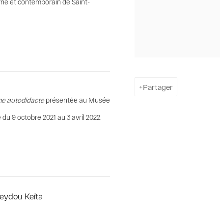
rne et contemporain de Saint-
Partager
me autodidacte
présentée au Musée
u 9 octobre 2021 au 3 avril 2022.
eydou Keïta