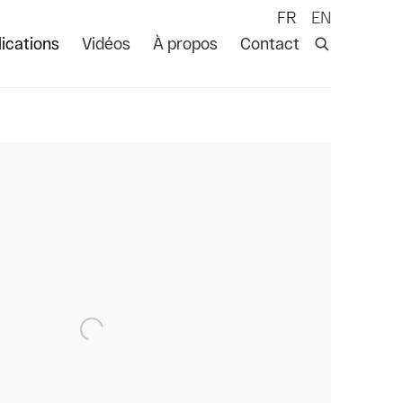
FR
EN
ications
Vidéos
À propos
Contact
 following image in a popup: