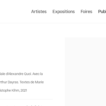
Artistes
Expositions
Foires
Publ
Open a larger version of the
iale d'Alexandre Quoi. Avec la
Arthur Dayras. Textes de Marie
istophe Kihm, 2021