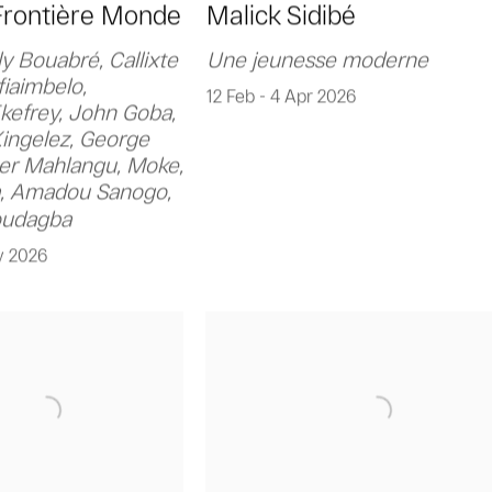
 Frontière Monde
Malick Sidibé
ly Bouabré, Callixte
Une jeunesse moderne
iaimbelo,
12 Feb - 4 Apr 2026
efrey, John Goba,
ingelez, George
her Mahlangu, Moke,
, Amadou Sanogo,
oudagba
y 2026