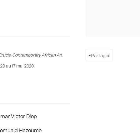
Partager
Crucis-Contemporary African Ar
t
20 au 17 mai 2020.
mar Victor Diop
omuald Hazoumè