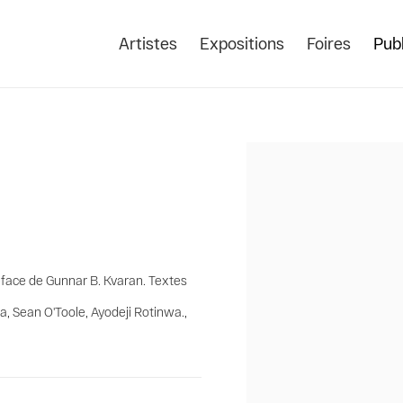
Artistes
Expositions
Foires
Publ
Open a larger version of the
éface de Gunnar B. Kvaran. Textes
 Sean O'Toole, Ayodeji Rotinwa.,