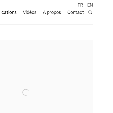
FR
EN
ications
Vidéos
À propos
Contact
 following image in a popup: