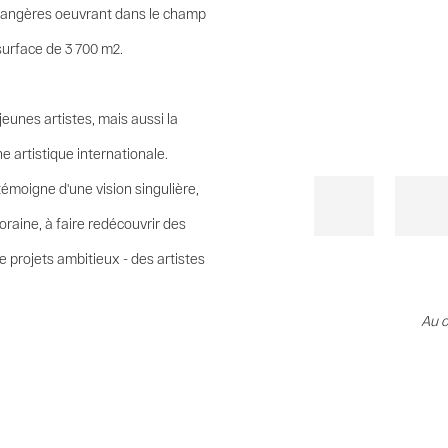
étrangères oeuvrant dans le champ
surface de 3 700 m2.
jeunes artistes, mais aussi la
e artistique internationale.
moigne d'une vision singulière,
oraine, à faire redécouvrir des
de projets ambitieux - des artistes
Au c