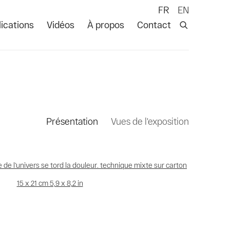
FR
EN
ications
Vidéos
À propos
Contact
Présentation
Vues de l'exposition
 following image in a popup: